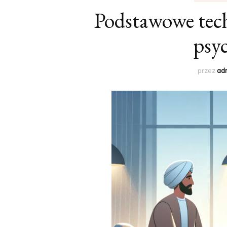
Podstawowe tech
psyc
przez
ad