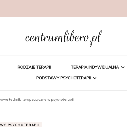
centrumlibero.pl
RODZAJE TERAPII
TERAPIA INDYWIDUALNA
PODSTAWY PSYCHOTERAPII
PSYCHOEDUKACJA
owe techniki terapeutyczne w psychoterapii
PSYCHOTERAPIA
PSYCHOTERAPIA
POZNAWCZA
POZNAWCZO-
WY PSYCHOTERAPII
BEHAWIORALNA