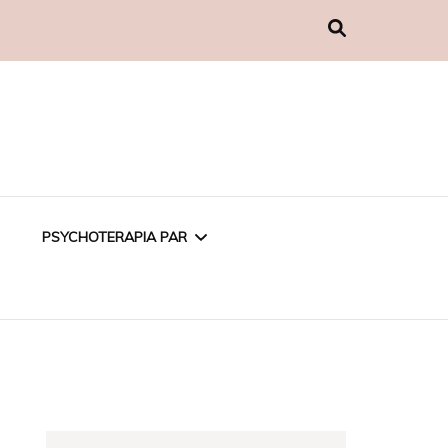
PSYCHOTERAPIA PAR
PSYCHOTERAPIA
EMOCJONALNA
PSYCHOTERAPIA W
ZWIĄZKU