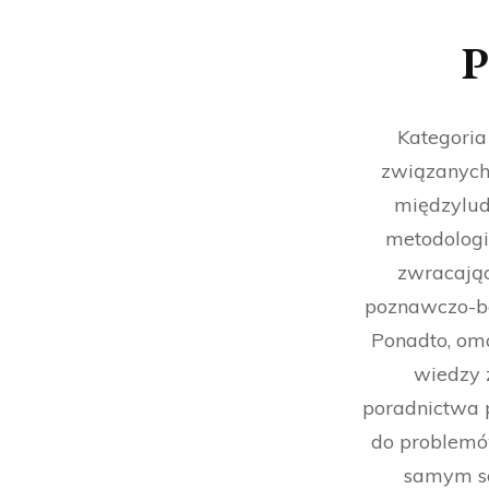
P
Kategoria
związanych 
międzyludz
metodologi
zwracając
poznawczo-be
Ponadto, oma
wiedzy 
poradnictwa 
do problemó
samym so