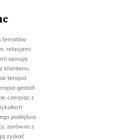
ne
es tematów
m, relacjami
rii opisują
 klientami,
ak terapia
apia gestalt.
e, czerpiąc z
tykułach
ego podejścia
i, zarówno z
gą zyskać