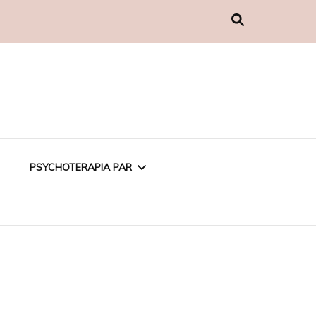
PSYCHOTERAPIA PAR
PSYCHOTERAPIA
EMOCJONALNA
PSYCHOTERAPIA W
ZWIĄZKU