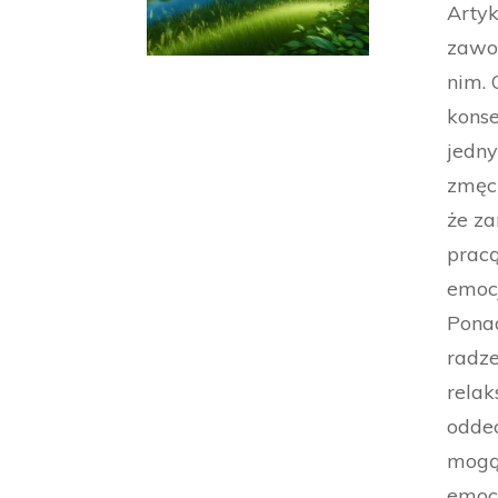
Artyk
zawod
nim. 
konse
jedny
zmęcz
że z
prac
emoc
Ponad
radze
relak
oddec
mogą 
emoc