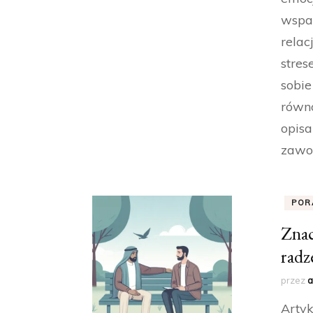
wspa
relac
stre
sobie
równo
opisa
zawo
POR
Znac
radz
przez
a
Artyk