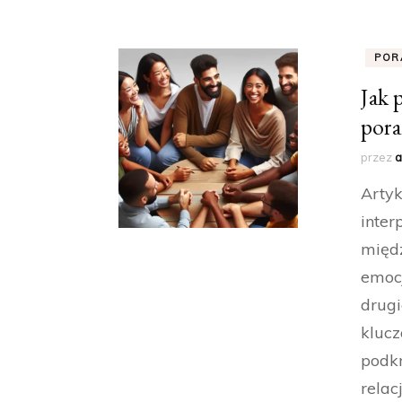
POR
Jak 
pora
przez
a
Artyk
inter
międz
emoc
drugi
klucz
podk
relac