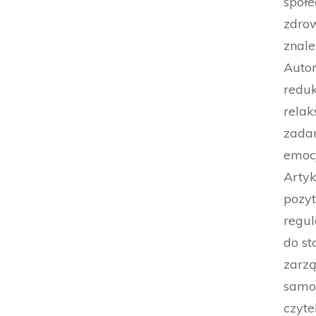
społ
zdrow
znale
Autor
reduk
relak
zadan
emoc
Artyk
pozyt
regul
do st
zarz
samop
czyte