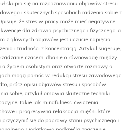
uł skupia się na rozpoznawaniu objawów stresu
owego i skutecznych sposobach radzenia sobie z
Opisuje, że stres w pracy może mieć negatywne
kwencje dla zdrowia psychicznego i fizycznego, a
m z głównych objawów jest uczucie napięcia,
enia i trudności z koncentracją. Artykuł sugeruje,
arządzanie czasem, dbanie o równowagę między
ą a życiem osobistym oraz otwarte rozmowy o
jach mogą pomóc w redukcji stresu zawodowego.
to, prócz opisu objawów stresu i sposobów
nia sobie, artykuł omawia skuteczne techniki
sacyjne, takie jak mindfulness, ćwiczenia
howe i progresywna relaksacja mięśni, które
przyczynić się do poprawy stanu psychicznego i
jonalnego. Dodatkowo podkreśla znaczenie