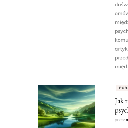
doświ
omówi
międz
psych
komu
artyk
przed
międz
POR
Jak 
psyc
przez
a