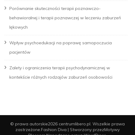
Porównanie skuteczności terapii poznawczo-
behawioralnej i terapii poznawczej w leczeniu zaburzeń
lękowych
Wpływ psychoedukacji na poprawę samopoczucia
pacjentów
Zalety i ograniczenia terapii psychodynamicznej w
kontekście różnych rodzajów zaburzeń osobowości
© prawa autorskie2026
centrumlibero.pl
. Wszelkie prawa
zastrzeżone.
Fashion Diva | Stworzony przez
Motywy