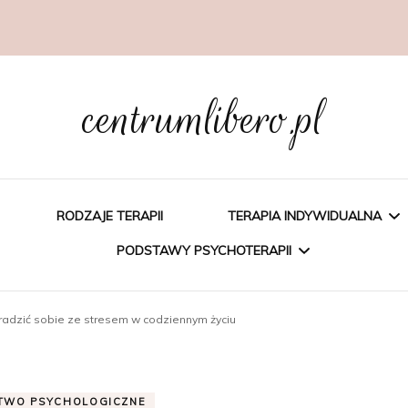
centrumlibero.pl
RODZAJE TERAPII
TERAPIA INDYWIDUALNA
PODSTAWY PSYCHOTERAPII
PSYCHOEDUKACJA
 radzić sobie ze stresem w codziennym życiu
PSYCHOTERAPIA
PSYCHOTERAPIA
POZNAWCZA
POZNAWCZO-
TWO PSYCHOLOGICZNE
BEHAWIORALNA