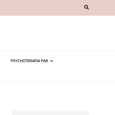
PSYCHOTERAPIA PAR
PSYCHOTERAPIA
EMOCJONALNA
PSYCHOTERAPIA W
ZWIĄZKU