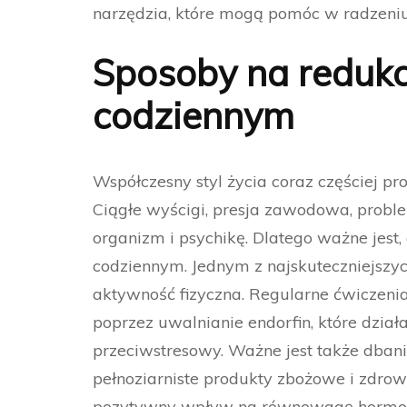
narzędzia, które mogą pomóc w radzeniu
Sposoby na redukc
codziennym
Współczesny styl życia coraz częściej p
Ciągłe wyścigi, presja zawodowa, probl
organizm i psychikę. Dlatego ważne jest,
codziennym. Jednym z najskuteczniejszy
aktywność fizyczna. Regularne ćwiczeni
poprzez uwalnianie endorfin, które dział
przeciwstresowy. Ważne jest także dban
pełnoziarniste produkty zbożowe i zdro
pozytywny wpływ na równowagę hormon