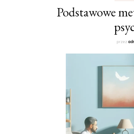
Podstawowe met
psyc
przez
ad