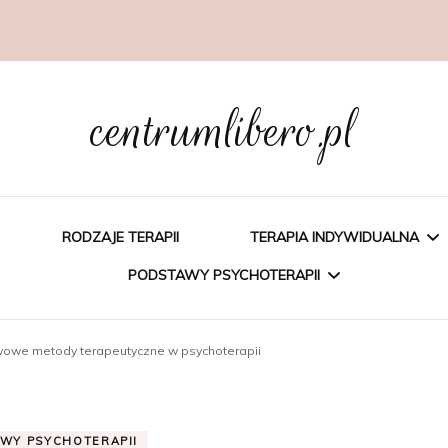
centrumlibero.pl
RODZAJE TERAPII
TERAPIA INDYWIDUALNA
PODSTAWY PSYCHOTERAPII
PSYCHOEDUKACJA
owe metody terapeutyczne w psychoterapii
PSYCHOTERAPIA
PSYCHOTERAPIA
POZNAWCZA
POZNAWCZO-
WY PSYCHOTERAPII
BEHAWIORALNA