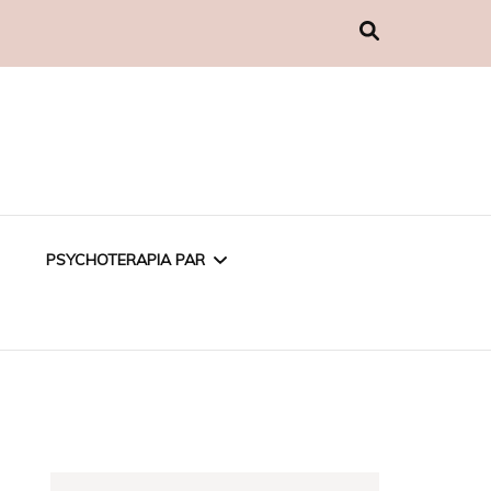
PSYCHOTERAPIA PAR
PSYCHOTERAPIA
EMOCJONALNA
PSYCHOTERAPIA W
ZWIĄZKU