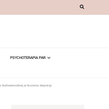
PSYCHOTERAPIA PAR
PSYCHOTERAPIA
-behawioralnej w leczeniu depresji
EMOCJONALNA
PSYCHOTERAPIA W
ZWIĄZKU