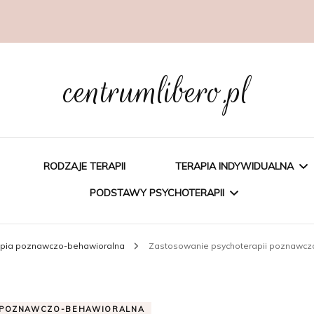
centrumlibero.pl
RODZAJE TERAPII
TERAPIA INDYWIDUALNA
PODSTAWY PSYCHOTERAPII
PSYCHOEDUKACJA
apia poznawczo-behawioralna
Zastosowanie psychoterapii poznawczo
PSYCHOTERAPIA
PSYCHOTERAPIA
POZNAWCZA
POZNAWCZO-
 POZNAWCZO-BEHAWIORALNA
BEHAWIORALNA