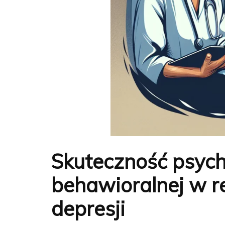
Skuteczność psyc
behawioralnej w r
depresji