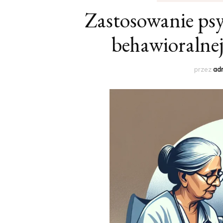
Zastosowanie psy
behawioralnej
przez
ad