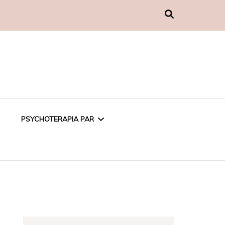
PSYCHOTERAPIA PAR
PSYCHOTERAPIA
EMOCJONALNA
PSYCHOTERAPIA W
ZWIĄZKU