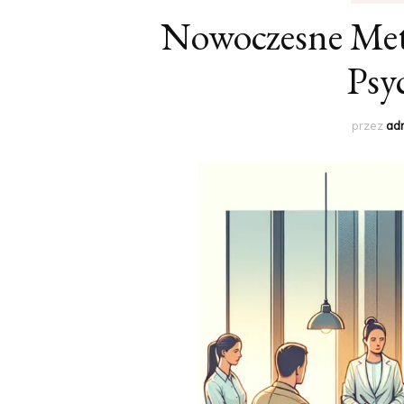
Nowoczesne Met
Psy
przez
ad