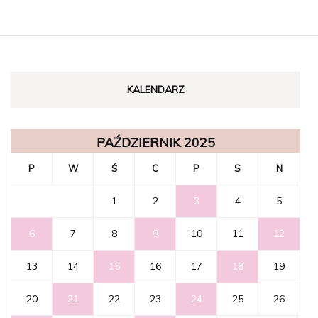
KALENDARZ
PAŹDZIERNIK 2025
P
W
Ś
C
P
S
N
1
2
3
4
5
6
7
8
9
10
11
12
13
14
15
16
17
18
19
20
21
22
23
24
25
26