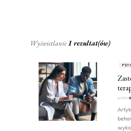
Wyświetlanie
1 rezultat(ów)
PSY
Zast
tera
przez
a
Artyk
behaw
wykor