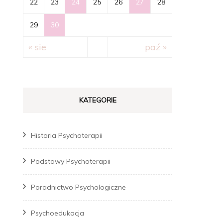
22
23
24
25
26
27
28
29
30
« sie
paź »
KATEGORIE
Historia Psychoterapii
Podstawy Psychoterapii
Poradnictwo Psychologiczne
Psychoedukacja