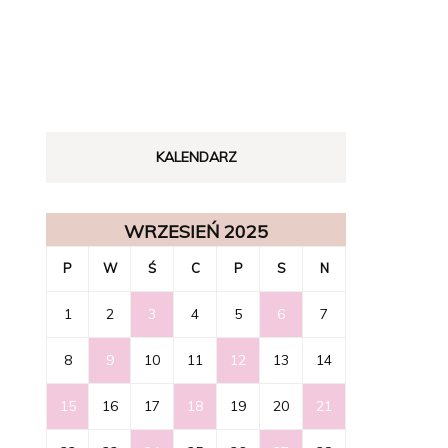
KALENDARZ
WRZESIEŃ 2025
P
W
Ś
C
P
S
N
1
2
3
4
5
6
7
8
9
10
11
12
13
14
15
16
17
18
19
20
21