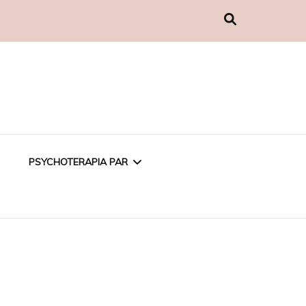
PSYCHOTERAPIA PAR
PSYCHOTERAPIA
EMOCJONALNA
PSYCHOTERAPIA W
ZWIĄZKU