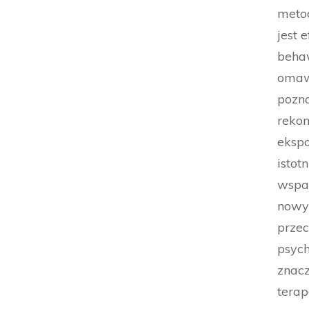
metod
jest 
behaw
omawi
pozn
rekon
ekspo
istot
wspa
nowy
przec
psych
znac
terap