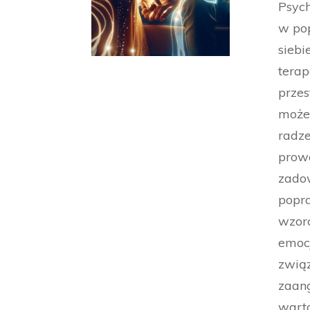
Psych
w pop
siebi
terap
przes
może 
radze
prowa
zadow
popra
wzor
emocj
związ
zaan
wart