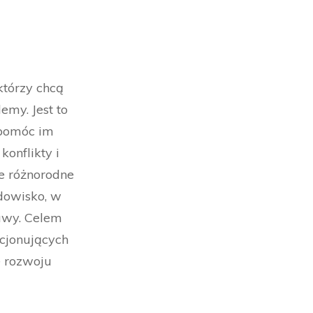
którzy chcą
emy. Jest to
y pomóc im
onflikty i
e różnorodne
odowisko, w
awy. Celem
kcjonujących
 rozwoju