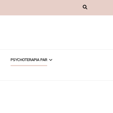
PSYCHOTERAPIA PAR
PSYCHOTERAPIA
EMOCJONALNA
PSYCHOTERAPIA W
ZWIĄZKU