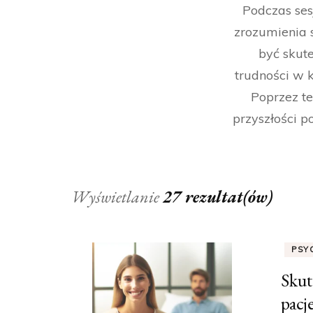
Podczas ses
zrozumienia 
być skut
trudności w 
Poprzez t
przyszłości 
Wyświetlanie
27 rezultat(ów)
PSY
Skut
pacj