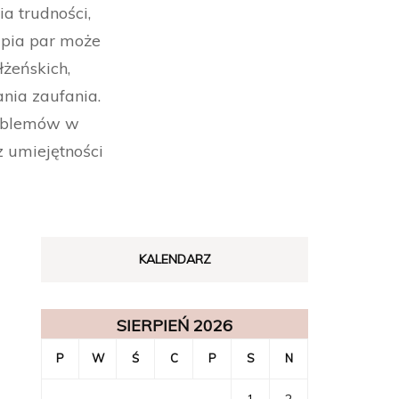
a trudności,
apia par może
żeńskich,
nia zaufania.
roblemów w
 umiejętności
KALENDARZ
SIERPIEŃ 2026
P
W
Ś
C
P
S
N