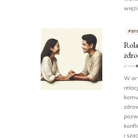
więzi
PSY
Rola
zdro
przez
a
W art
relac
komun
zdro
pozwa
konfl
i sza