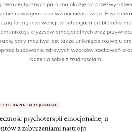
ji terapeutycznych para ma okazję do przezwyciężeni
siebie nawzajem oraz wzmocnienia więzi. Psychoter
eczną formą interwencji w sytuacjach problemów mał
komunikacji, kryzysów emocjonalnych oraz przywraca
erapię pary możliwe jest także uniknięcie rozwoju p
poprzez budowanie zdrowych wzorców zachowań oraz
radzenia sobie z trudnościami.
CHOTERAPIA EMOCJONALNA
eczność psychoterapii emocjonalnej u
entów z zaburzeniami nastroju