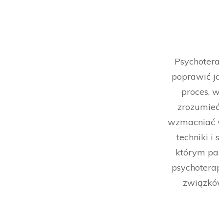
Psychotera
poprawić ja
proces, w
zrozumieć
wzmacniać w
techniki i
którym pa
psychoterap
związkó