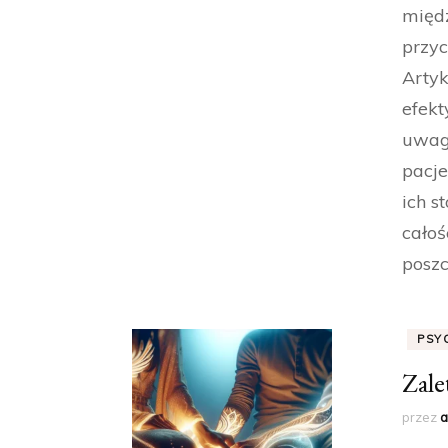
międz
przyc
Artyk
efekt
uwagę
pacje
ich s
całoś
poszc
PSY
Zale
przez
a