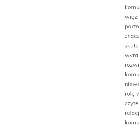
komun
więzi
part
znacz
skute
wyraż
rozw
komu
niewe
rolę 
czyt
relac
komu