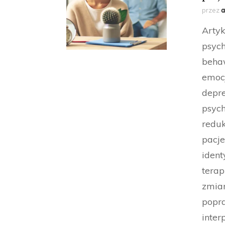
przez
a
Artyk
psych
behaw
emocj
depre
psyc
reduk
pacj
ident
terap
zmian
popra
inter