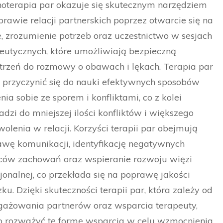
oterapia par okazuje się skutecznym narzędziem
rawie relacji partnerskich poprzez otwarcie się na
e, zrozumienie potrzeb oraz uczestnictwo w sesjach
eutycznych, które umożliwiają bezpieczną
trzeń do rozmowy o obawach i lękach. Terapia par
przyczynić się do nauki efektywnych sposobów
nia sobie ze sporem i konfliktami, co z kolei
dzi do mniejszej ilości konfliktów i większego
olenia w relacji. Korzyści terapii par obejmują
wę komunikacji, identyfikację negatywnych
ców zachowań oraz wspieranie rozwoju więzi
onalnej, co przekłada się na poprawę jakości
ku. Dzięki skuteczności terapii par, która zależy od
gażowania partnerów oraz wsparcia terapeuty,
o rozważyć tę formę wsparcia w celu wzmocnienia